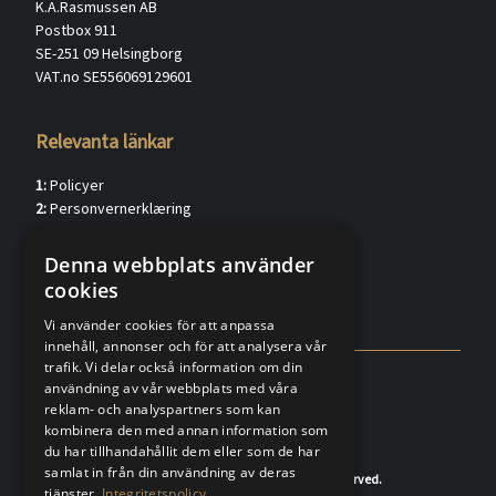
K.A.Rasmussen AB
Postbox 911
SE-251 09 Helsingborg
VAT.no SE556069129601
Relevanta länkar
1:
Policyer
2:
Personvernerklæring
3:
Kundkännedom privat (verified.eu)
4:
Kundkännedom förtag (verified.eu)
Denna webbplats använder
5:
Försäljningsvillkor
cookies
6:
FAQ
Vi använder cookies för att anpassa
innehåll, annonser och för att analysera vår
trafik. Vi delar också information om din
användning av vår webbplats med våra
reklam- och analyspartners som kan
kombinera den med annan information som
du har tillhandahållit dem eller som de har
samlat in från din användning av deras
© 2020-2026 K.A.Rasmussen. All rights reserved.
tjänster.
Integritetspolicy