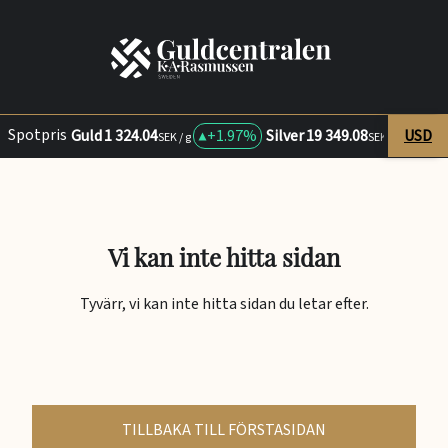
Spotpris
Guld
1 324.04
+
1.97%
Silver
19 349.08
USD
+
2
SEK / g
SEK / kg
Vi kan inte hitta sidan
Tyvärr, vi kan inte hitta sidan du letar efter.
TILLBAKA TILL FÖRSTASIDAN