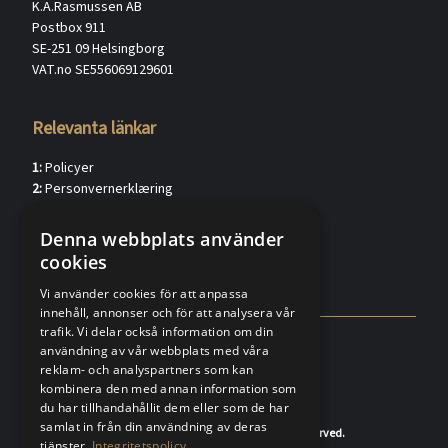
K.A.Rasmussen AB
Postbox 911
SE-251 09 Helsingborg
VAT.no SE556069129601
Relevanta länkar
1:
Policyer
2:
Personvernerklæring
3:
Kundkännedom privat (verified.eu)
4:
Kundkännedom förtag (verified.eu)
Denna webbplats använder
5:
Försäljningsvillkor
cookies
6:
FAQ
Vi använder cookies för att anpassa
innehåll, annonser och för att analysera vår
trafik. Vi delar också information om din
användning av vår webbplats med våra
reklam- och analyspartners som kan
kombinera den med annan information som
du har tillhandahållit dem eller som de har
samlat in från din användning av deras
© 2020-2026 K.A.Rasmussen. All rights reserved.
tjänster.
Integritetspolicy