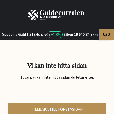
Spotpris
Guld
1 317.4
+
1.3%
Silver
19 640.84
USD
+
4.2
SEK / g
SEK / kg
Vi kan inte hitta sidan
Tyvärr, vi kan inte hitta sidan du letar efter.
TILLBAKA TILL FÖRSTASIDAN