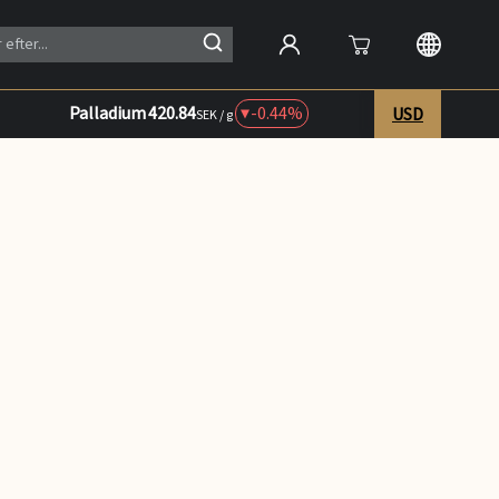
Palladium
420.84
-0.44%
USD
SEK / g