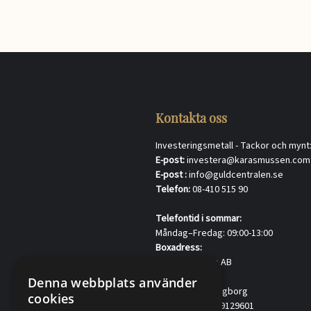
Kontakta oss
Investeringsmetall - Tackor och mynt
E-post:
investera@karasmussen.com
E-post :
info@guldcentralen.se
Telefon:
08-410 515 90
Telefontid i sommar:
Måndag–Fredag: 09:00-13:00
Boxadress:
K.A.Rasmussen AB
Postbox 911
Denna webbplats använder
SE-251 09 Helsingborg
cookies
VAT.no SE556069129601