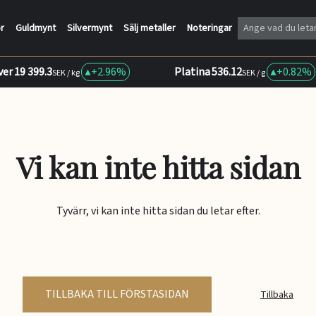
r
Guldmynt
Silvermynt
Sälj metaller
Noteringar
ver
19 399.3
+
2.96%
Platina
536.12
+
0.82%
SEK / kg
SEK / g
Vi kan inte hitta sidan
Tyvärr, vi kan inte hitta sidan du letar efter.
TILLBAKA TILL FÖRSTASIDAN
Tillbaka