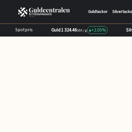
Guldtackor
Silvertacko
Spotpris
Guld
1 324.46
+
2.05%
Sil
SEK / g