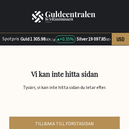
Spotpris
Guld
1 305.98
+
0.35%
Silver
19 097.85
USD
+
0
SEK / g
SEK / kg
Vi kan inte hitta sidan
Tyvärr, vi kan inte hitta sidan du letar efter.
TILLBAKA TILL FÖRSTASIDAN