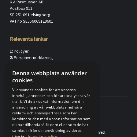
K.A.Rasmussen AB
Postbox 911
SE-251 09 Helsingborg
VAT.no SE556069129601
Relevanta länkar
1:
Policyer
2:
Personvernerklæring
3:
Kundkännedom privat (verified.eu)
4:
Kundkännedom förtag (verified.eu)
Denna webbplats använder
5:
Försäljningsvillkor
cookies
6:
FAQ
Vi använder cookies för att anpassa
innehåll, annonser och för att analysera vår
trafik. Vi delar också information om din
användning av vår webbplats med våra
reklam- och analyspartners som kan
kombinera den med annan information som
du har tillhandahållit dem eller som de har
samlat in från din användning av deras
© 2020-2026 K.A.Rasmussen. All rights reserved.
tjänster.
Integritetspolicy